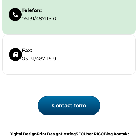
Telefon:
05131/487115-0
Fax:
05131/487115-9
Contact form
Digital Design
Print Design
Hosting
SEO
Über RIGO
Blog
Kontakt