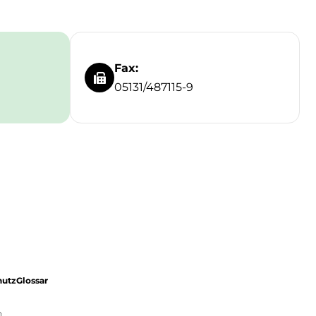
Fax:
05131/487115-9
hutz
Glossar
.