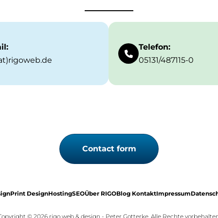
il:
Telefon:
(at)rigoweb.de
05131/487115-0
Contact form
sign
Print Design
Hosting
SEO
Über RIGO
Blog
Kontakt
Impressum
Datensc
Copyright © 2026 rigo web & design - Peter Gotterke. Alle Rechte vorbehalten